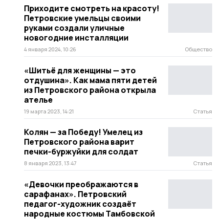
Приходите смотреть на красоту!
Петровские умельцы своими
руками создали уличные
новогодние инсталляции
4 января 2024, 10:26
Общество
«Шитьё для женщины — это
отдушина». Как мама пяти детей
из Петровского района открыла
ателье
19 марта 2023, 14:21
Статья
Колян — за Победу! Умелец из
Петровского района варит
печки-буржуйки для солдат
8 января 2023, 13:47
Статья
«Девочки преображаются в
сарафанах». Петровский
педагог-художник создаёт
народные костюмы Тамбовской