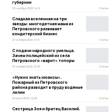
губернии
30 ноября 2022, 14:12
Статья
Сладкая вселенная на три
звезды: многодетная мама из
Петровского развивает
кондитерский бизнес
27 ноября 2022, 13:11
Статья
С подачи народного умельца.
Зачем полицейский из села
Петровского «варит» топоры
10 ноября 2022, 12:35
Статья
«Нужно знать нюансы».
Пожарный из Петровского
района разводит в пруду водяные
лилии
21 июля 2022, 12:06
Статья
Сестрица Зоя и братец Василий.