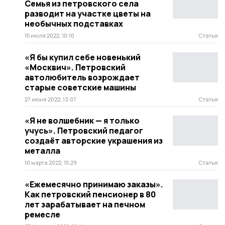
Семья из петровского села
разводит на участке цветы на
необычных подставках
15 июля 2022, 10:10
Статья
«Я бы купил себе новенький
«Москвич». Петровский
автолюбитель возрождает
старые советские машины
27 июня 2022, 13:07
Статья
«Я не волшебник — я только
учусь». Петровский педагог
создаёт авторские украшения из
металла
10 марта 2022, 15:29
Статья
«Ежемесячно принимаю заказы».
Как петровский пенсионер в 80
лет зарабатывает на печном
ремесле