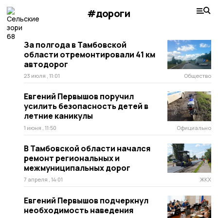
#дороги
За полгода в Тамбовской
области отремонтировали 41 км
автодорог
23 июля , 11:01
Общество
Евгений Первышов поручил
усилить безопасность детей в
летние каникулы
1 июня , 11:50
Официально
В Тамбовской области начался
ремонт региональных и
межмуниципальных дорог
7 апреля , 14:01
ЖКХ
Евгений Первышов подчеркнул
необходимость наведения