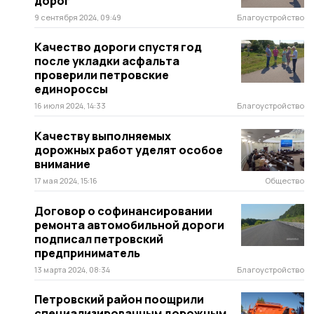
дорог
9 сентября 2024, 09:49
Благоустройство
Качество дороги спустя год
после укладки асфальта
проверили петровские
единороссы
16 июля 2024, 14:33
Благоустройство
Качеству выполняемых
дорожных работ уделят особое
внимание
17 мая 2024, 15:16
Общество
Договор о софинансировании
ремонта автомобильной дороги
подписал петровский
предприниматель
13 марта 2024, 08:34
Благоустройство
Петровский район поощрили
специализированным дорожным