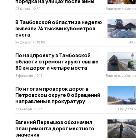
порядка на улицах после зимы
23 марта , 12:50
Благоустройство
В Тамбовской области за неделю
вывезли 74 тысячи кубометров
снега
24 февраля , 12:02
ЖКХ
По нацпроекту в Тамбовской
области отремонтируют свыше
80 км дорог и четыре моста
3 февраля , 12:17
Благоустройство
По итогам проверок дорог в
Петровском округе 8 обращений
направлены в прокуратуру
31 января , 10:43
Общество
Евгений Первышов обозначил
план ремонта дорог местного
значения