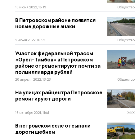
16 июня 2022, 16:19
Общество
В Петровском районе появятся
новые дорожные знаки
2 июня 2022, 16:52
Общество
Участок федеральной трассы
«Орёл–Тамбов» в Петровском
районе отремонтируют почти за
полмиллиарда рублей
20 апреля 2022, 13:23
Общество
На улицах райцентра Петровское
ремонтируют дороги
16 октября 2021, 11:41
ЖКХ
В петровском селе отсыпали
дороги щебнем