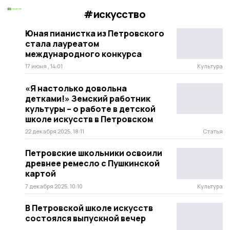
#искусство
Юная пианистка из Петровского
стала лауреатом
международного конкурса
17 июня , 14:01
Культура
«Я настолько довольна
детками!» Земский работник
культуры – о работе в детской
школе искусств в Петровском
22 декабря 2025, 18:11
Статья
Петровские школьники освоили
древнее ремесло с Пушкинской
картой
7 декабря 2025, 10:10
Культура
В Петровской школе искусств
состоялся выпускной вечер