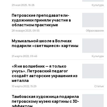
29 мая 2025, 16:26
Культура
Петровские преподаватели-
художники приняли участие в
областном практикуме
28 января 2025, 08:55
Образование
Музыкальной школе в Волчках
подарили «светящиеся» картины
21 марта 2022, 09:46
Культура
«Я не волшебник — я только
учусь». Петровский педагог
создаёт авторские украшения из
металла
10 марта 2022, 15:29
Статья
Тамбовская художница подарила
петровскому музею картины с 3D-
эффектом