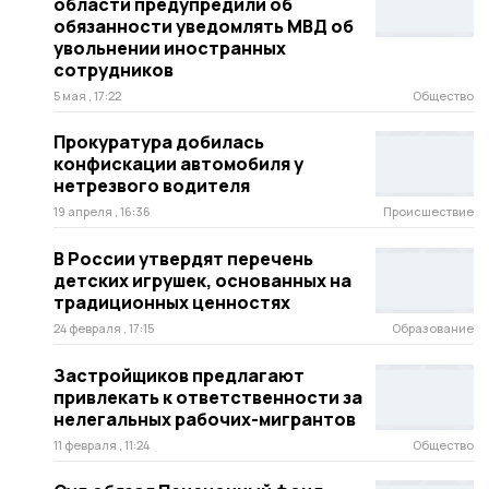
области предупредили об
обязанности уведомлять МВД об
увольнении иностранных
сотрудников
5 мая , 17:22
Общество
Прокуратура добилась
конфискации автомобиля у
нетрезвого водителя
19 апреля , 16:36
Происшествие
В России утвердят перечень
детских игрушек, основанных на
традиционных ценностях
24 февраля , 17:15
Образование
Застройщиков предлагают
привлекать к ответственности за
нелегальных рабочих-мигрантов
11 февраля , 11:24
Общество