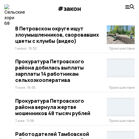
#закон
В Петровском округе ищут
злоумышленников, своровавших
цветы с клумбы (видео)
1 июня , 15:32
Происшествие
Прокуратура Петровского
района добилась выплаты
зарплаты 14 работникам
сельхозкооператива
11 мая , 16:55
Происшествие
Прокуратура Петровского
района вернула жертве
мошенников 48 тысяч рублей
7 мая , 11:58
Происшествие
Работодателей Тамбовской