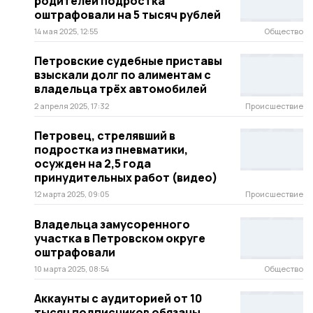
родителей подростка
оштрафовали на 5 тысяч рублей
14 мая 2025, 12:55
Общество
Петровские судебные приставы
взыскали долг по алиментам с
владельца трёх автомобилей
2 апреля 2025, 17:32
Происшествие
Петровец, стрелявший в
подростка из пневматики,
осужден на 2,5 года
принудительных работ (видео)
12 марта 2025, 09:05
Происшествие
Владельца замусоренного
участка в Петровском округе
оштрафовали
10 марта 2025, 08:54
Общество
Аккаунты с аудиторией от 10
тысяч подписчиков обязаны