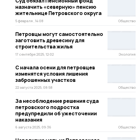
Суд обязал Пенсионный фонд
назначить «северную» пенсию
жительнице Петровского округа
5 февраля , 14:08
Общество
Петровцы могут самостоятельно
заготовить древесину для
строительства жилья
17 сентября 2025, 12:02
Экология
С начала осени для петровцев
изменятся условия лишения
заброшенных участков
22 августа 2025, 08:58
Общество
За несоблюдение решения суда
петровского подростка
предупредили об ужесточении
наказания
6 августа 2025, 09:36
Общество