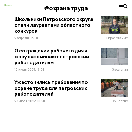
#охрана труда
Школьники Петровского округа
стали лауреатами областного
конкурса
2 апреля , 15:01
Образование
О сокращении рабочего дня в
жару напоминают петровским
работодателям
10 июля 2025, 16:26
Экология
Ужесточились требования по
охране труда для петровских
работодателей
23 июля 2022, 10:50
Общество