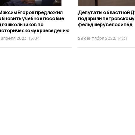
Максим Егоров предложил
Депутаты областной 
обновить учебное пособие
подарили петровскому
для школьников по
фельдшеру велосипед
историческому краеведению
1 апреля 2023, 15:04
29 сентября 2022, 14:31