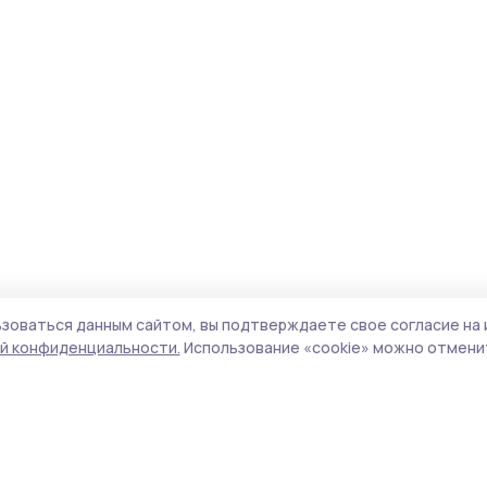
зоваться данным сайтом, вы подтверждаете свое согласие на 
й конфиденциальности.
Использование «cookie» можно отменит
Учредитель и издатель:
ООО «Издательский
Пол
дом «Тамбов»
Сай
Адрес редакции:
392000, Тамбовская обл.,
coo
г.Тамбов, ш. Моршанское, д.14а
сай