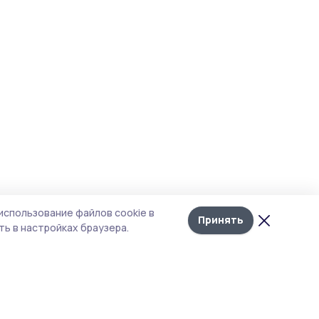
использование файлов cookie в
Принять
ь в настройках браузера.
итика конфиденциальности
т содержит сервисы, использующие
kies. Продолжая пользоваться данным
том, вы подтверждаете свое согласие на