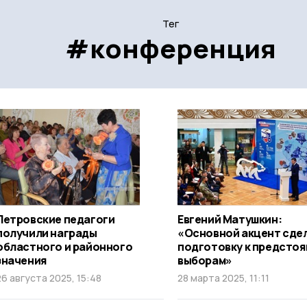
Тег
#конференция
Петровские педагоги
Евгений Матушкин:
получили награды
«Основной акцент сдел
областного и районного
подготовку к предсто
значения
выборам»
26 августа 2025, 15:48
28 марта 2025, 11:11