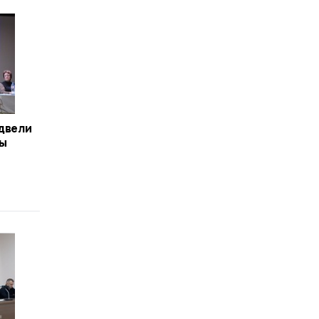
одвели
сы