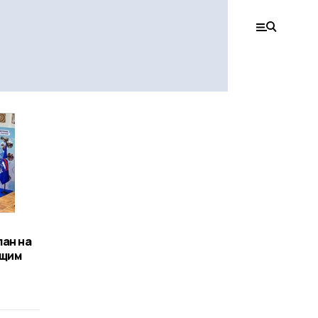
ан на
ящим