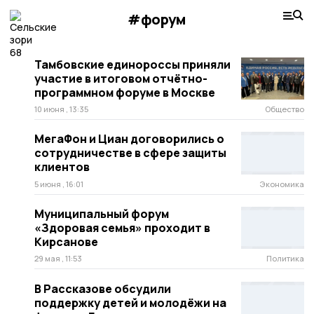
#форум
Тамбовские единороссы приняли
участие в итоговом отчётно-
программном форуме в Москве
10 июня , 13:35
Общество
МегаФон и Циан договорились о
сотрудничестве в сфере защиты
клиентов
5 июня , 16:01
Экономика
Муниципальный форум
«Здоровая семья» проходит в
Кирсанове
29 мая , 11:53
Политика
В Рассказове обсудили
поддержку детей и молодёжи на