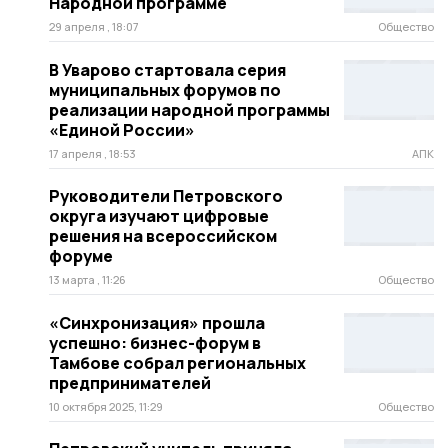
Народной программе
29 апреля , 18:07
Общество
В Уварово стартовала серия
муниципальных форумов по
реализации народной программы
«Единой России»
17 апреля , 18:53
АПК
Руководители Петровского
округа изучают цифровые
решения на всероссийском
форуме
13 марта , 11:26
Общество
«Синхронизация» прошла
успешно: бизнес-форум в
Тамбове собрал региональных
предпринимателей
10 октября 2025, 11:29
Общество