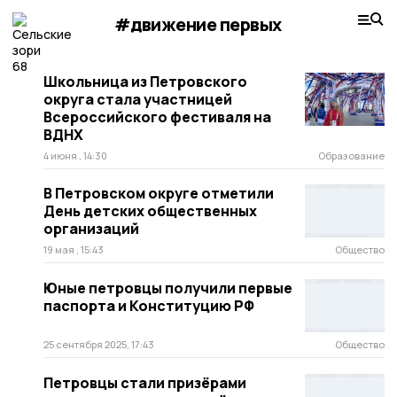
#движение первых
Школьница из Петровского
округа стала участницей
Всероссийского фестиваля на
ВДНХ
4 июня , 14:30
Образование
В Петровском округе отметили
День детских общественных
организаций
19 мая , 15:43
Общество
Юные петровцы получили первые
паспорта и Конституцию РФ
25 сентября 2025, 17:43
Общество
Петровцы стали призёрами