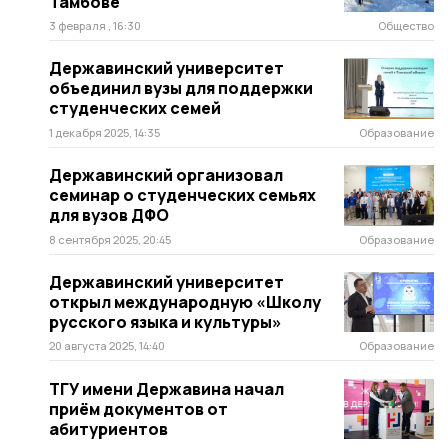
Тамбове
3 февраля , 16:30
Общество
Державинский университет
объединил вузы для поддержки
студенческих семей
1 декабря 2025, 14:35
Образование
Державинский организовал
семинар о студенческих семьях
для вузов ДФО
8 сентября 2025, 20:45
Образование
Державинский университет
открыл международную «Школу
русского языка и культуры»
20 августа 2025, 14:40
Образование
ТГУ имени Державина начал
приём документов от
абитуриентов