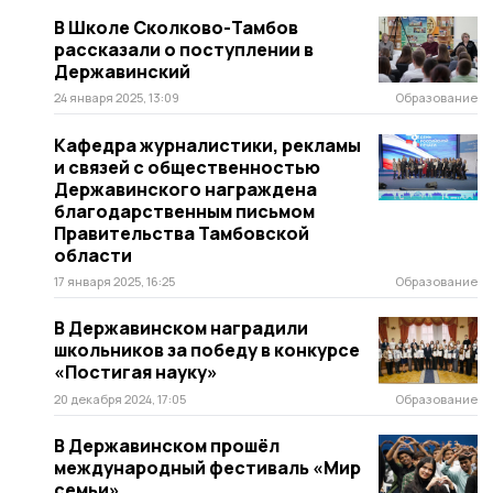
В Школе Сколково-Тамбов
рассказали о поступлении в
Державинский
24 января 2025, 13:09
Образование
Кафедра журналистики, рекламы
и связей с общественностью
Державинского награждена
благодарственным письмом
Правительства Тамбовской
области
17 января 2025, 16:25
Образование
В Державинском наградили
школьников за победу в конкурсе
«Постигая науку»
20 декабря 2024, 17:05
Образование
В Державинском прошёл
международный фестиваль «Мир
семьи»