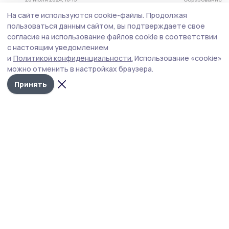
На сайте используются cookie-файлы.
Продолжая
Державинский подписал договор
пользоваться данным сайтом, вы подтверждаете свое
о сотрудничестве с китайской
согласие на использование файлов cookie в соответствии
делегацией
с настоящим уведомлением
18 июня 2024, 12:11
Образование
и
Политикой конфиденциальности.
Использование «cookie»
можно отменить в настройках браузера.
В Державинском провели дизайн-
Принять
интенсив по цифровому и
ручному эскизу
6 июня 2024, 13:36
Образование
Делегация Державинского
университета приняла участие в
международной программе в
Ливане
8 мая 2024, 20:14
Образование
В Державинском прошли первые
военно-спортивные игры
«Юнармейская смена»
22 апреля 2024, 17:25
Образование