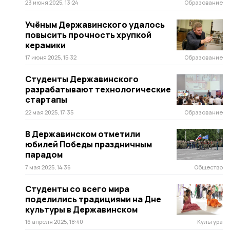
23 июня 2025, 13:24
Образование
Учёным Державинского удалось
повысить прочность хрупкой
керамики
17 июня 2025, 15:32
Образование
Студенты Державинского
разрабатывают технологические
стартапы
22 мая 2025, 17:35
Образование
В Державинском отметили
юбилей Победы праздничным
парадом
7 мая 2025, 14:36
Общество
Студенты со всего мира
поделились традициями на Дне
культуры в Державинском
16 апреля 2025, 18:40
Культура