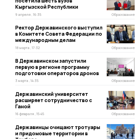
посетила шесть вузов
Кыргызской Республики
9 апреля , 16:35
Образование
Ректор Державинского выступил
в Комитете Совета Федерации по
международным делам
18 марта , 17:32
Образование
В Державинском запустили
первую в регионе программу
подготовки операторов дронов
3 марта , 14:35
Образование
Державинский университет
расширяет сотрудничество с
Ганой
16 февраля , 15:45
Образование
Державинцы очищают тротуары
и придомовые территории в