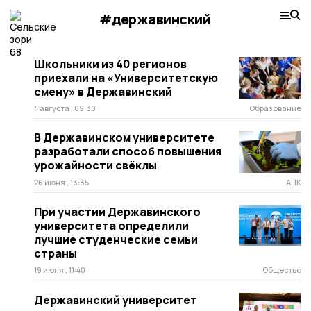
#державинский
Школьники из 40 регионов
приехали на «Университетскую
смену» в Державинский
4 августа , 09:30
Образование
В Державинском университете
разработали способ повышения
урожайности свёклы
26 июня , 13:35
АПК
При участии Державинского
университета определили
лучшие студенческие семьи
страны
19 июня , 11:40
Общество
Державинский университет