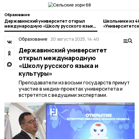
Образование
Державинский университет открыл
Школьники из 4
международную «Школу русского языка
«Университетск
и культуры»
Державинский
Образование
20 августа 2025, 14:40
Державинский университет
открыл международную
«Школу русского языка и
культуры»
Преподаватели из восьми государств примут
участие в медиа-проектах университета и
встретятся с ведущими экспертами.