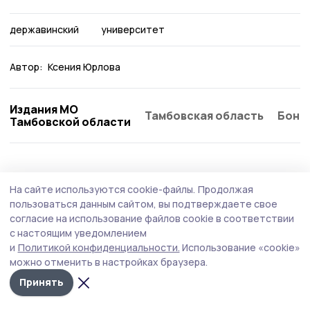
державинский
университет
Автор:
Ксения Юрлова
Издания МО
Тамбовская область
Бонд
Тамбовской области
Образование
26 июля , 16:01
На сайте используются cookie-файлы.
Продолжая
В петровском селе Дубовое приступили к
пользоваться данным сайтом, вы подтверждаете свое
восстановлению несущих конструкций
согласие на использование файлов cookie в соответствии
с настоящим уведомлением
здания школы
и
Политикой конфиденциальности.
Использование «cookie»
В селе Дубовое Петровского округа начались работы
можно отменить в настройках браузера.
по восстановлению несущих конструкций здания
Принять
школы. Подрядчик приступил к укреплению
фундамента методом контурного инъектирования.