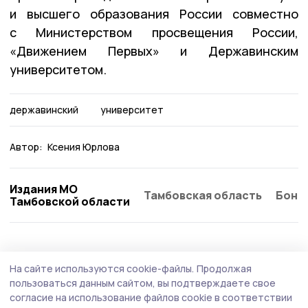
и высшего образования России совместно
с Министерством просвещения России,
«Движением Первых» и Державинским
университетом.
державинский
университет
Автор:
Ксения Юрлова
Издания МО
Тамбовская область
Бонд
Тамбовской области
Образование
26 июля , 16:01
На сайте используются cookie-файлы.
Продолжая
В петровском селе Дубовое приступили к
пользоваться данным сайтом, вы подтверждаете свое
восстановлению несущих конструкций
согласие на использование файлов cookie в соответствии