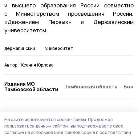
и высшего образования России совместно
с Министерством просвещения России,
«Движением Первых» и Державинским
университетом.
державинский
университет
Автор:
Ксения Юрлова
Издания МО
Тамбовская область
Бонд
Тамбовской области
Образование
26 июля , 16:01
На сайте используются cookie-файлы.
Продолжая
В петровском селе Дубовое приступили к
пользоваться данным сайтом, вы подтверждаете свое
восстановлению несущих конструкций
согласие на использование файлов cookie в соответствии