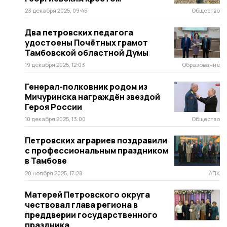
23 декабря 2025, 09:46
Общество
Два петровских педагога
удостоены Почётных грамот
Тамбовской областной Думы
19 декабря 2025, 12:03
Образование
Генерал-полковник родом из
Мичуринска награждён звездой
Героя России
10 декабря 2025, 13:00
Общество
Петровских аграриев поздравили
с профессиональным праздником
в Тамбове
28 ноября 2025, 17:28
АПК
Матерей Петровского округа
чествовал глава региона в
преддверии государственного
праздника