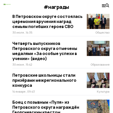
#награды
В Петровском округе состоялась
церемония вручения наград
семьям погибших героев СВО
30 июля , 14:35
Общество
Четверть выпускников
Петровского округа отмечены
медалями «За особые успехи в
учении» (видео)
30 июня , 15:42
Образование
Петровские школьницы стали
призёрами межрегионального
конкурса
14 января , 09:43
Культура
Боец с позывным «Пуля» из
Петровского округа награждён
Георгиевским крестом