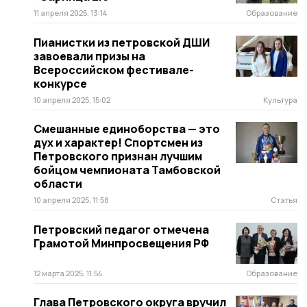
11 апреля 2025, 13:14
Образование
Пианистки из петровской ДШИ
завоевали призы на
Всероссийском фестивале-
конкурсе
10 апреля 2025, 15:02
Культура
Смешанные единоборства — это
дух и характер! Спортсмен из
Петровского признан лучшим
бойцом чемпионата Тамбовской
области
10 апреля 2025, 11:58
Статья
Петровский педагог отмечена
Грамотой Минпросвещения РФ
12 марта 2025, 11:54
Образование
Глава Петровского округа вручил