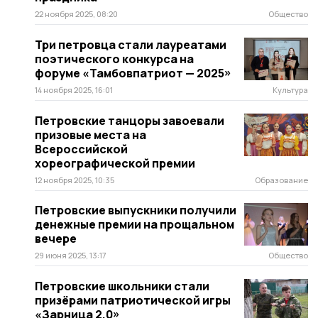
22 ноября 2025, 08:20
Общество
Три петровца стали лауреатами
поэтического конкурса на
форуме «Тамбовпатриот — 2025»
14 ноября 2025, 16:01
Культура
Петровские танцоры завоевали
призовые места на
Всероссийской
хореографической премии
12 ноября 2025, 10:35
Образование
Петровские выпускники получили
денежные премии на прощальном
вечере
29 июня 2025, 13:17
Общество
Петровские школьники стали
призёрами патриотической игры
«Зарница 2.0»