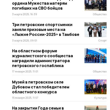
ордена Мужества матерям
погибших на СВО бойцов
3 марта 2025, 16:39
Общество
Три петровские спортсменки
заняли призовые места на
«Лыжне России-2025» в Тамбове
3 марта 2025, 09:01
Спорт
На областном форуме
журналистского сообщества
наградили администратора
петровского госпаблика
17 января 2025, 11:01
Общество
Музей в петровском селе
Дубовом стал победителем
областного конкурса
15 января 2025, 11:57
Культура
На закрытии Года семьи в