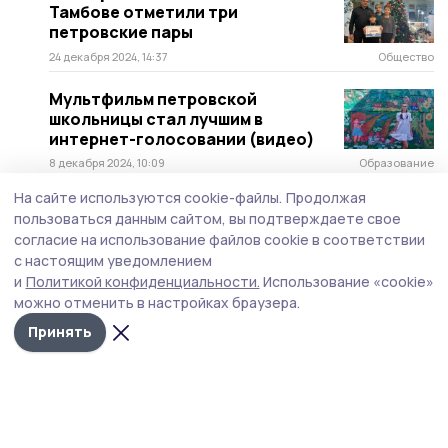
Тамбове отметили три
петровские пары
24 декабря 2024, 14:37
Общество
Мультфильм петровской
школьницы стал лучшим в
интернет-голосовании (видео)
8 декабря 2024, 10:09
Образование
На сайте используются cookie-файлы.
Продолжая
На слёте волонтёров в селе
пользоваться данным сайтом, вы подтверждаете свое
Петровском награды получили
согласие на использование файлов cookie в соответствии
более 30 активистов
с настоящим уведомлением
5 декабря 2024, 16:24
Образование
и
Политикой конфиденциальности.
Использование «cookie»
можно отменить в настройках браузера.
Петровский аграрий награждён
Почётной грамотой главы
Принять
Тамбовской области
30 ноября 2024, 10:56
АПК
Школьник из Петровского округа
выиграл в Национальной