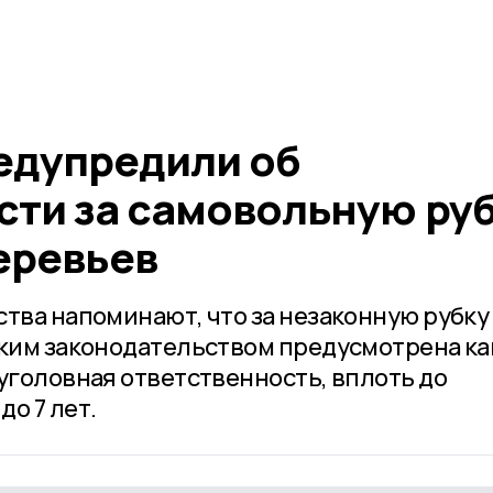
едупредили об
сти за самовольную ру
еревьев
ства напоминают, что за незаконную рубку
ским законодательством предусмотрена ка
уголовная ответственность, вплоть до
о 7 лет.