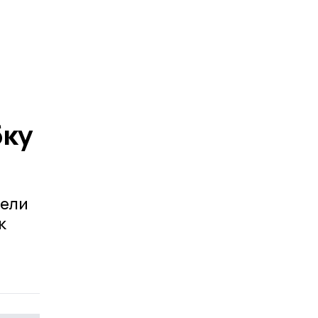
бку
 ели
к