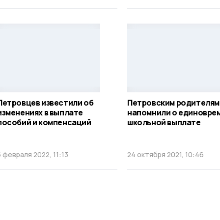
Петровцев известили об
Петровским родителям
изменениях в выплате
напомнили о единовре
пособий и компенсаций
школьной выплате
5 февраля 2022, 11:13
24 октября 2021, 10:46