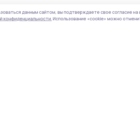
зоваться данным сайтом, вы подтверждаете свое согласие на 
й конфиденциальности.
Использование «cookie» можно отменит
Учредитель и издатель:
ООО «Издательский
Пол
дом «Тамбов»
Сай
Адрес редакции:
392000, Тамбовская обл.,
coo
г.Тамбов, ш. Моршанское, д.14а
сай
Номер телефона редакции:
8 (4752) 45-05-
испо
76
нас
Электронная почта редакции:
конф
selzori26844@mail.ru
можн
Главный редактор:
Малыгина В.Н.
Все
Адрес для обращений и направления
авто
корреспонденции:
цит
Тамбовская область, Петровский
ги
муниципальный округ, село Петровское,
http
площадь Ленина, д. 5
обяз
Телефон:
8 (47544) 2-02-60
Ред
Подать объявление, разместить рекламу,
дос
подписаться на газету:
объ
Телефон:
8 (900) 496-96-19
Сетевое издание «Сельские зори 68»,