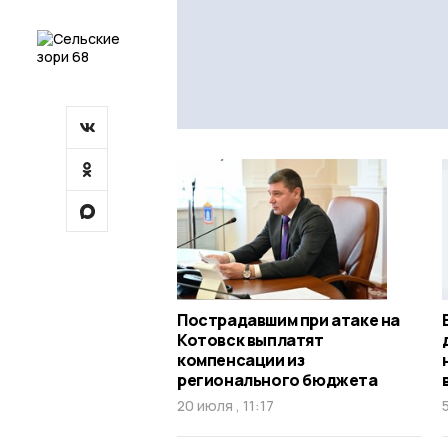
Пострадавшим при атаке на
Котовск выплатят
компенсации из
регионального бюджета
20 июля , 11:17