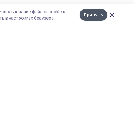
использование файлов cookie в
Принять
ь в настройках браузера.
итика конфиденциальности
т содержит сервисы, использующие
kies. Продолжая пользоваться данным
том, вы подтверждаете свое согласие на
льзование файлов cookie в соответствии с
тоящим уведомлением и Политикой
иденциальности. Использование «cookie»
о отменить в настройках браузера.
 материалы сайта защищены законом об
рских правах. При полном или частичном
ировании материалов наличие активной
перссылки на источник
s://gazetapetrovka.ru и указание автора
ательно.
акция не несет ответственности за
товерность информации в рекламных
явлениях.