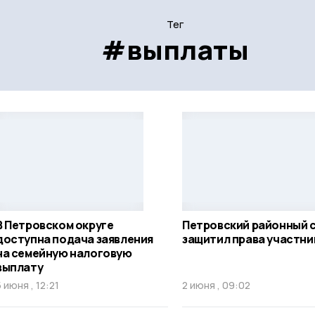
Тег
#выплаты
В Петровском округе
Петровский районный 
доступна подача заявления
защитил права участни
на семейную налоговую
выплату
5 июня , 12:21
2 июня , 09:02