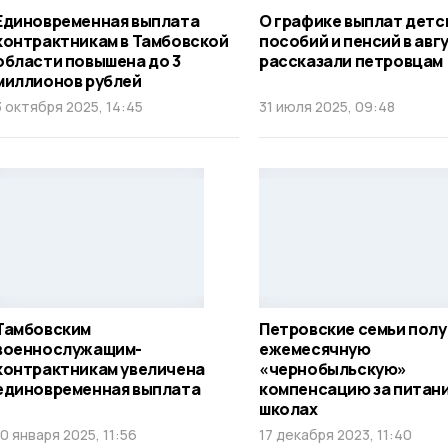
Единовременная выплата
О графике выплат детс
контрактникам в Тамбовской
пособий и пенсий в авг
области повышена до 3
рассказали петровцам
миллионов рублей
3 октября 2025, 14:45
31 июля 2025, 09:48
Тамбовским
Петровские семьи пол
военнослужащим-
ежемесячную
контрактникам увеличена
«чернобыльскую»
единовременная выплата
компенсацию за питани
школах
10 января 2025, 11:56
17 декабря 2023, 11:40