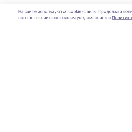
На сайте используются cookie-файлы.
Продолжая поль
соответствии с настоящим уведомлением и
Политико
Сельские зори 68
Новости
Истории
Карточки
Фотогалереи
Проекты
Новости компаний
Документы НПА
Объявления
Подписка на газету