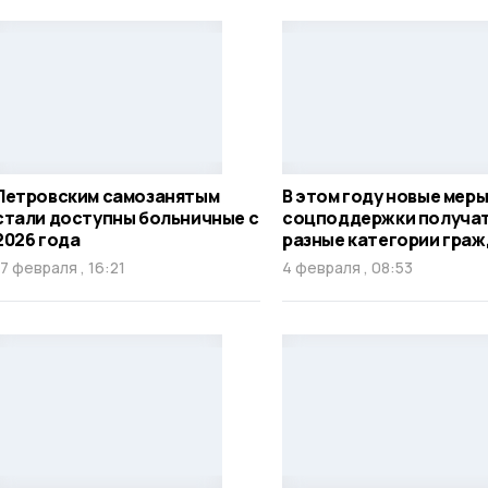
Петровским самозанятым
В этом году новые мер
стали доступны больничные с
соцподдержки получа
2026 года
разные категории гра
17 февраля , 16:21
4 февраля , 08:53