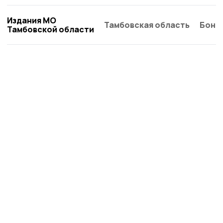
Издания МО
Тамбовская область
Бонд
Тамбовской области
Сельские зори 68