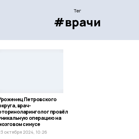
Тег
#врачи
Уроженец Петровского
округа, врач-
оториноларинголог провёл
уникальную операцию на
мозговом синусе
23 октября 2024, 10:26