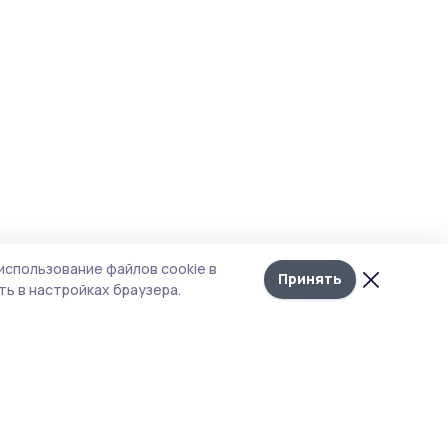
использование файлов cookie в
Принять
ь в настройках браузера.
итика конфиденциальности
т содержит сервисы, использующие
kies. Продолжая пользоваться данным
том, вы подтверждаете свое согласие на
льзование файлов cookie в соответствии с
тоящим уведомлением и Политикой