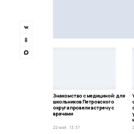
Знакомство с медициной: для
школьников Петровского
округа провели встречу с
врачами
22 мая , 13:37