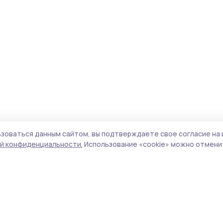
зоваться данным сайтом, вы подтверждаете свое согласие на 
й конфиденциальности.
Использование «cookie» можно отменит
Учредитель и издатель:
ООО «Издательский
Пол
дом «Тамбов»
Сай
Адрес редакции:
392000, Тамбовская обл.,
coo
г.Тамбов, ш. Моршанское, д.14а
сай
Номер телефона редакции:
8 (4752) 45-05-
испо
76
нас