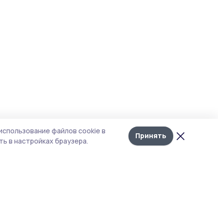
использование файлов cookie в
Принять
ь в настройках браузера.
итика конфиденциальности
т содержит сервисы, использующие
kies. Продолжая пользоваться данным
том, вы подтверждаете свое согласие на
льзование файлов cookie в соответствии с
тоящим уведомлением и Политикой