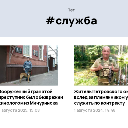
Тег
#служба
Вооружённый гранатой
Житель Петровского о
преступник был обезврежен
вслед за племянником 
кинологом из Мичуринска
служить по контракту
3 августа 2025, 15:08
1 августа 2024, 14:48