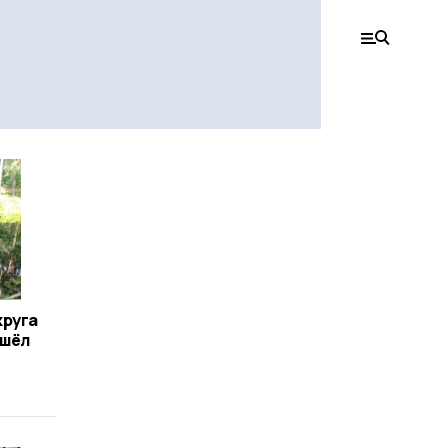
круга
ушёл