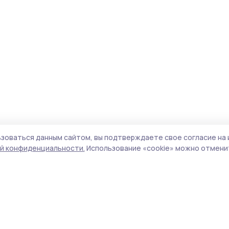
зоваться данным сайтом, вы подтверждаете свое согласие на 
й конфиденциальности.
Использование «cookie» можно отменит
Учредитель и издатель:
ООО «Издательский
Пол
дом «Тамбов»
Сай
Адрес редакции:
392000, Тамбовская обл.,
coo
г.Тамбов, ш. Моршанское, д.14а
сай
Номер телефона редакции:
8 (4752) 45-05-
испо
76
нас