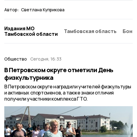
Автор:
Светлана Куприкова
Издания МО
Тамбовская область
Бонд
Тамбовской области
Общество
Сегодня, 16:33
В Петровском округе отметили День
физкультурника
В Петровском округе наградили учителей физкультуры
и активных спортсменов, а также знаки отличия
получили участники комплекса ГТО.