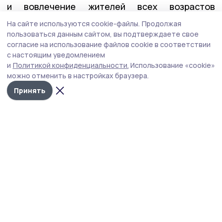
и вовлечение жителей всех возрастов
в активный образ жизни — это не просто
На сайте используются cookie-файлы.
Продолжая
инициатива, а важнейшая задача, которая
пользоваться данным сайтом, вы подтверждаете свое
согласие на использование файлов cookie в соответствии
успешно реализуется в регионе в рамках
с настоящим уведомлением
государственной программы «Спорт России».
и
Политикой конфиденциальности.
Использование «cookie»
можно отменить в настройках браузера.
день физкультурника
Принять
Автор:
Жанна Шмелева
Издания МО
Тамбовская область
Бонд
Тамбовской области
Общество
Сегодня, 12:50
Об аномальной жаре предупредили