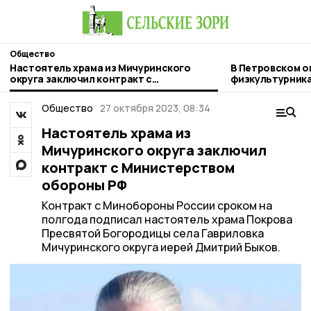
Общество
Настоятель храма из Мичуринского
В Петровском о
округа заключил контракт с
физкультурник
Министерством обороны РФ
Общество
27 октября 2023, 08:34
Настоятель храма из
Мичуринского округа заключил
контракт с Министерством
обороны РФ
Контракт с Минобороны России сроком на
полгода подписал настоятель храма Покрова
Пресвятой Богородицы села Гавриловка
Мичуринского округа иерей Дмитрий Быков.