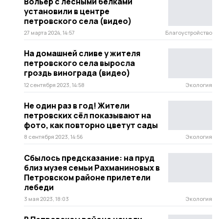
Вольер с лесными белками
установили в центре
петровского села (видео)
27 марта 2024, 14:57
Благоустройство
На домашней сливе у жителя
петровского села выросла
гроздь винограда (видео)
12 сентября 2023, 14:58
Экология
Не один раз в год! Жители
петровских сёл показывают на
фото, как повторно цветут сады
8 сентября 2023, 14:56
Экология
Сбылось предсказание: на пруд
близ музея семьи Рахманиновых в
Петровском районе прилетели
лебеди
3 мая 2023, 18:03
Экология