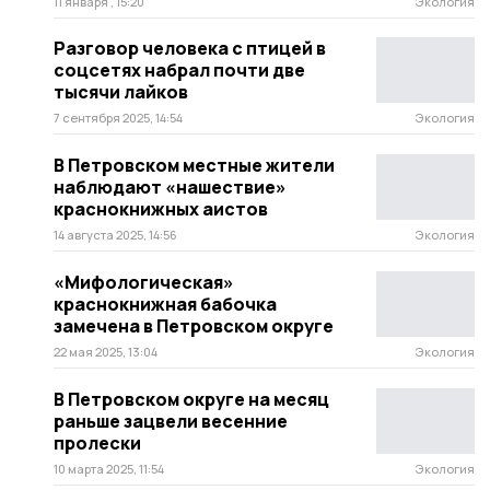
11 января , 15:20
Экология
Разговор человека с птицей в
соцсетях набрал почти две
тысячи лайков
7 сентября 2025, 14:54
Экология
В Петровском местные жители
наблюдают «нашествие»
краснокнижных аистов
14 августа 2025, 14:56
Экология
«Мифологическая»
краснокнижная бабочка
замечена в Петровском округе
22 мая 2025, 13:04
Экология
В Петровском округе на месяц
раньше зацвели весенние
пролески
10 марта 2025, 11:54
Экология