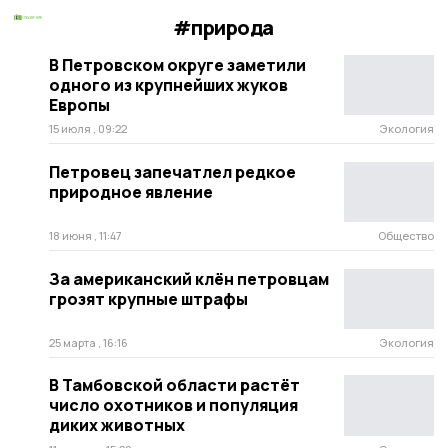
#природа
В Петровском округе заметили
одного из крупнейших жуков
Европы
15 июля , 09:22
Экология
Петровец запечатлел редкое
природное явление
18 июня , 11:47
Общество
За американский клён петровцам
грозят крупные штрафы
25 марта , 16:16
Экология
В Тамбовской области растёт
число охотников и популяция
диких животных