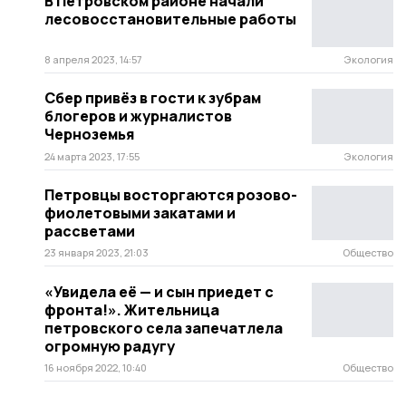
В Петровском районе начали
лесовосстановительные работы
8 апреля 2023, 14:57
Экология
Сбер привёз в гости к зубрам
блогеров и журналистов
Черноземья
24 марта 2023, 17:55
Экология
Петровцы восторгаются розово-
фиолетовыми закатами и
рассветами
23 января 2023, 21:03
Общество
«Увидела её — и сын приедет с
фронта!». Жительница
петровского села запечатлела
огромную радугу
16 ноября 2022, 10:40
Общество