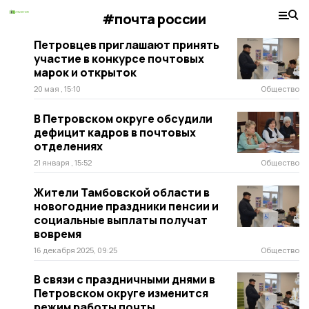
#почта россии
Петровцев приглашают принять
участие в конкурсе почтовых
марок и открыток
20 мая , 15:10
Общество
В Петровском округе обсудили
дефицит кадров в почтовых
отделениях
21 января , 15:52
Общество
Жители Тамбовской области в
новогодние праздники пенсии и
социальные выплаты получат
вовремя
16 декабря 2025, 09:25
Общество
В связи с праздничными днями в
Петровском округе изменится
режим работы почты