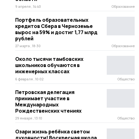
9 апреля , 14:40
Образование
Портфель образовательных
кредитов Сбера в Черноземье
вырос на 59% и достиг 1,77 млрд
рублей
27 марта , 18:30
Образование
Около тысячи тамбовских
школьников обучаются в
инженерных классах
6 февраля , 10:02
Общество
Петровская делегация
принимает участие в
Международных
Рождественских чтениях
29 января , 13:10
Общество
Озари жизнь ребёнка светом
духовности! Воскресная школа