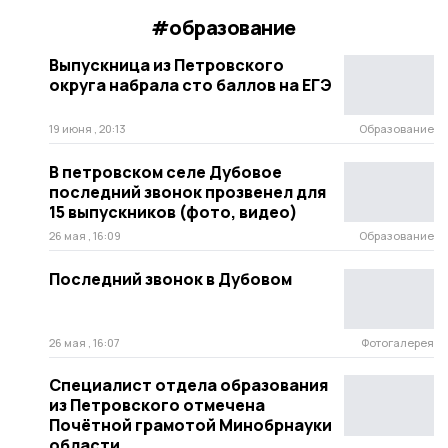
#образование
Выпускница из Петровского
округа набрала сто баллов на ЕГЭ
19 июня , 20:13
Образование
В петровском селе Дубовое
последний звонок прозвенел для
15 выпускников (фото, видео)
26 мая , 16:09
Образование
Последний звонок в Дубовом
26 мая , 16:07
Фотогалерея
Специалист отдела образования
из Петровского отмечена
Почётной грамотой Минобрнауки
области