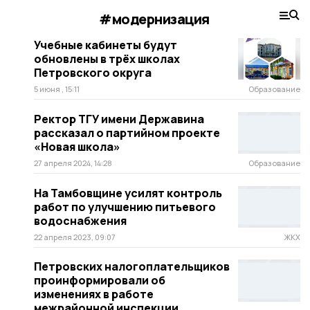
#модернизация
Учебные кабинеты будут
обновлены в трёх школах
Петровского округа
5 июня , 15:11
Образование
Ректор ТГУ имени Державина
рассказал о партийном проекте
«Новая школа»
27 апреля 2024, 14:28
Образование
На Тамбовщине усилят контроль
работ по улучшению питьевого
водоснабжения
22 апреля 2023, 09:07
ЖКХ
Петровских налогоплательщиков
проинформировали об
изменениях в работе
межрайонной инспекции