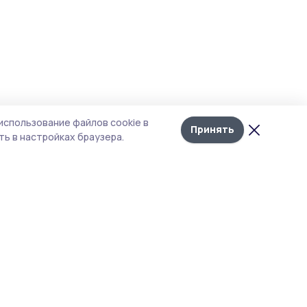
использование файлов cookie в
Принять
ь в настройках браузера.
итика конфиденциальности
т содержит сервисы, использующие
kies. Продолжая пользоваться данным
том, вы подтверждаете свое согласие на
льзование файлов cookie в соответствии с
тоящим уведомлением и Политикой
иденциальности. Использование «cookie»
о отменить в настройках браузера.
 материалы сайта защищены законом об
рских правах. При полном или частичном
ировании материалов наличие активной