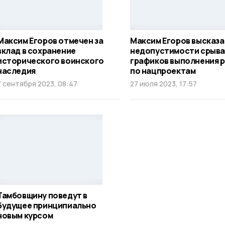
Максим Егоров отмечен за
Максим Егоров высказа
вклад в сохранение
недопустимости срыва
исторического воинского
графиков выполнения 
наследия
по нацпроектам
7 сентября 2023, 08:47
27 июля 2023, 17:57
Тамбовщину поведут в
будущее принципиально
новым курсом