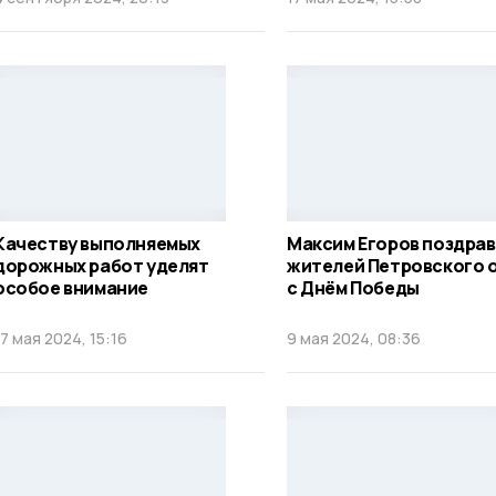
Качеству выполняемых
Максим Егоров поздра
дорожных работ уделят
жителей Петровского 
особое внимание
с Днём Победы
17 мая 2024, 15:16
9 мая 2024, 08:36