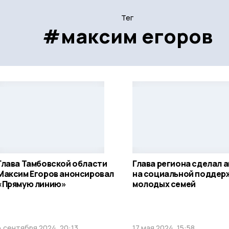
Тег
#максим егоров
Глава Тамбовской области
Глава региона сделал 
Максим Егоров анонсировал
на социальной поддер
«Прямую линию»
молодых семей
4 сентября 2024, 20:13
17 мая 2024, 15:58