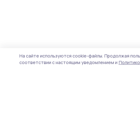
На сайте используются cookie-файлы.
Продолжая поль
соответствии с настоящим уведомлением и
Политико
Сельские зори 68
Новости
Истории
Карточки
Фотогалереи
Проекты
Новости компаний