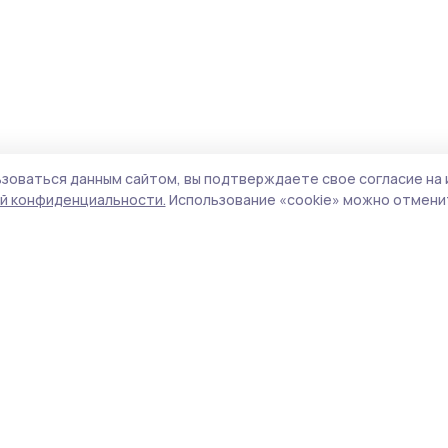
зоваться данным сайтом, вы подтверждаете свое согласие на 
й конфиденциальности.
Использование «cookie» можно отменит
Учредитель и издатель:
ООО «Издательский
Пол
дом «Тамбов»
Сай
Адрес редакции:
392000, Тамбовская обл.,
coo
г.Тамбов, ш. Моршанское, д.14а
сай
Номер телефона редакции:
8 (4752) 45-05-
испо
76
нас
Электронная почта редакции:
конф
selzori26844@mail.ru
можн
Главный редактор:
Малыгина В.Н.
Все
Адрес для обращений и направления
авто
корреспонденции:
цит