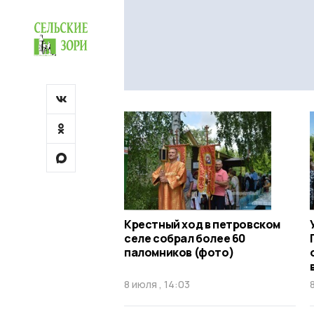
Крестный ход в петровском
селе собрал более 60
паломников (фото)
8 июля , 14:03