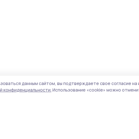
зоваться данным сайтом, вы подтверждаете свое согласие на 
й конфиденциальности.
Использование «cookie» можно отменит
Учредитель и издатель:
ООО «Издательский
Пол
дом «Тамбов»
Сай
Адрес редакции:
392000, Тамбовская обл.,
coo
г.Тамбов, ш. Моршанское, д.14а
сай
Номер телефона редакции:
8 (4752) 45-05-
испо
76
нас