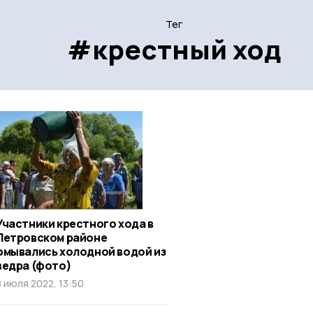
Тег
#крестный ход
Участники крестного хода в
Петровском районе
омывались холодной водой из
ведра (фото)
8 июля 2022, 13:50