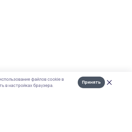
использование файлов cookie в
Принять
ь в настройках браузера.
итика конфиденциальности
т содержит сервисы, использующие
kies. Продолжая пользоваться данным
том, вы подтверждаете свое согласие на
льзование файлов cookie в соответствии с
тоящим уведомлением и Политикой