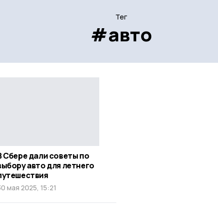
Тег
#авто
В Сбере дали советы по
выбору авто для летнего
путешествия
30 мая 2025, 15:21