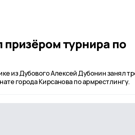
л призёром турнира по
ике из Дубового Алексей Дубонин занял т
нате города Кирсанова по армрестлингу.