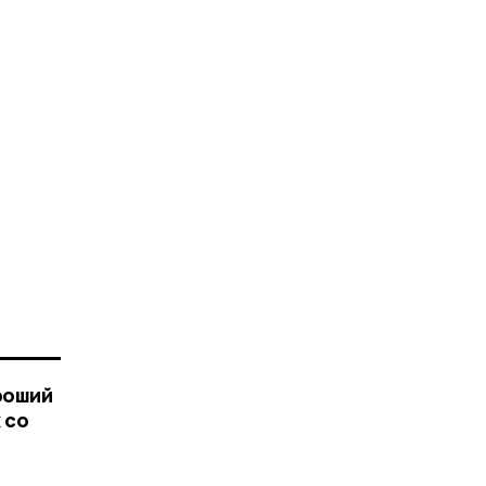
роший
 со