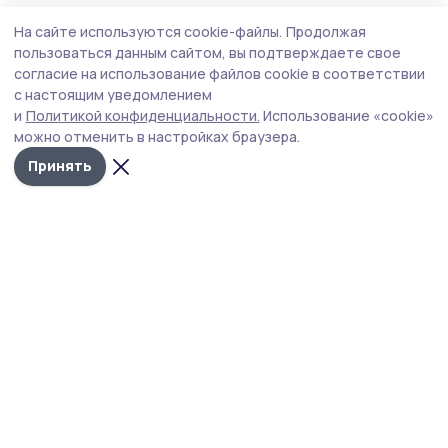
Статья
Вчера, 15:31
На сайте используются cookie-файлы.
Продолжая
Старинная икона вернулась в Петровский
пользоваться данным сайтом, вы подтверждаете свое
округ
согласие на использование файлов cookie в соответствии
с настоящим уведомлением
Икона Николая Угодника спустя век вернулась в
и
Политикой конфиденциальности.
Использование «cookie»
петровский храм в селе Тынково.
можно отменить в настройках браузера.
Принять
Фото: Сергей Ежов