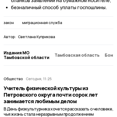
бланков заявлений на бумажном носителе;
безналичный способ уплаты госпошлины.
закон
миграционная служба
Автор:
Светлана Куприкова
Издания МО
Тамбовская область
Бонд
Тамбовской области
Общество
Сегодня, 11:25
Учитель физической культуры из
Петровского округа почти сорок лет
занимается любимым делом
В День физкультурника хочется рассказать о человеке,
чья жизнь стала неразрывным продолжением