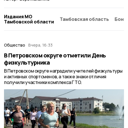
Издания МО
Тамбовская область
Бонд
Тамбовской области
Общество
Вчера, 16:33
В Петровском округе отметили День
физкультурника
В Петровском округе наградили учителей физкультуры
и активных спортсменов, а также знаки отличия
получили участники комплекса ГТО.