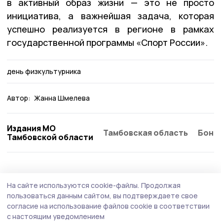
в активный образ жизни — это не просто
инициатива, а важнейшая задача, которая
успешно реализуется в регионе в рамках
государственной программы «Спорт России».
день физкультурника
Автор:
Жанна Шмелева
Издания МО
Тамбовская область
Бонд
Тамбовской области
Общество
Вчера, 12:50
На сайте используются cookie-файлы.
Продолжая
Об аномальной жаре предупредили
пользоваться данным сайтом, вы подтверждаете свое
петровцев
согласие на использование файлов cookie в соответствии
с настоящим уведомлением