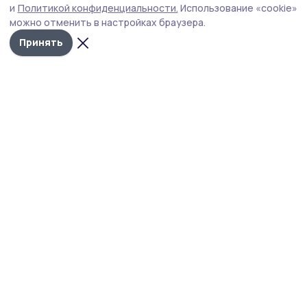
В Тамбовской области ожидается повышение
и
Политикой конфиденциальности.
Использование «cookie»
температуры воздуха до +35 градусов.
можно отменить в настройках браузера.
Принять
Жанна Шмелева
По информации РСЧС Тамбовской области,
7 августа 2026 года на территории региона
ожидается сильная жара.