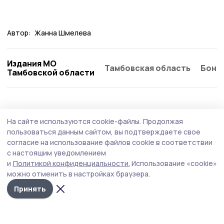
Автор:
Жанна Шмелева
Издания МО
Тамбовская область
Бонд
Тамбовской области
Общество
Вчера, 10:31
На сайте используются cookie-файлы.
Продолжая
В Петровском округе прошли пожарно-
пользоваться данным сайтом, вы подтверждаете свое
тактические учения
согласие на использование файлов cookie в соответствии
с настоящим уведомлением
В здании Петровского досугового центра прошли
и
Политикой конфиденциальности.
Использование «cookie»
пожарно-тактические учения по ликвидации условного
можно отменить в настройках браузера.
пожара и проведению аварийно-спасательных работ
на объекте с массовым пребыванием людей.
Принять