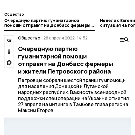
Общество
Очередную партию гуманитарной
Неделя с Евген
помощи отправят на Донбасс фермеры и
ситуация на то
жители Петровского района
городе и приор
Общество
28 апреля 2022, 14:52
Очередную партию
гуманитарной помощи
отправят на Донбасс фермеры
и жители Петровского района
Петровцы собрали шестой транш гумпомощи
для населения Донецкой и Луганской
народных республик. Важность всенародной
поддержки спецоперации на Украине отметил
27 апреля на митинге в Тамбове глава региона
Максим Егоров.