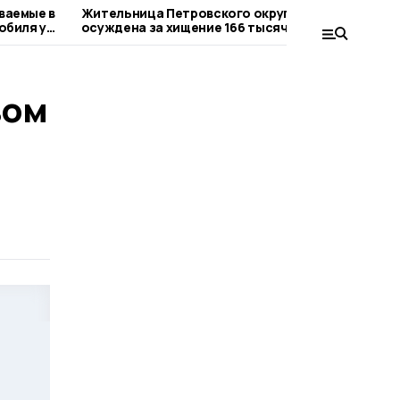
ваемые в
Жительница Петровского округа
Евге
обиля у
осуждена за хищение 166 тысяч рублей
пост
вом