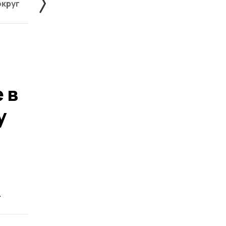
округ
Жердевский округ
Знаменский округ
 в
у
.