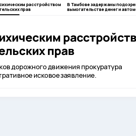
психическим расстройством
В Тамбове задержаны подозре
тельских прав
вымогательстве денег и автом
местного жителя
сихическим расстройст
ельских прав
иков дорожного движения прокуратура
тративное исковое заявление.