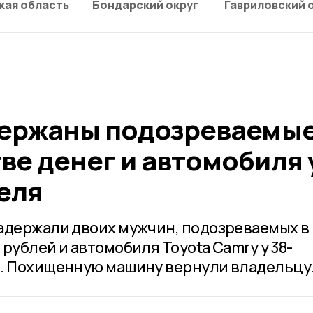
кая область
Бондарский округ
Гавриловский 
держаны подозреваемые
ве денег и автомобиля 
еля
адержали двоих мужчин, подозреваемых в
рублей и автомобиля Toyota Camry у 38-
я. Похищенную машину вернули владельцу