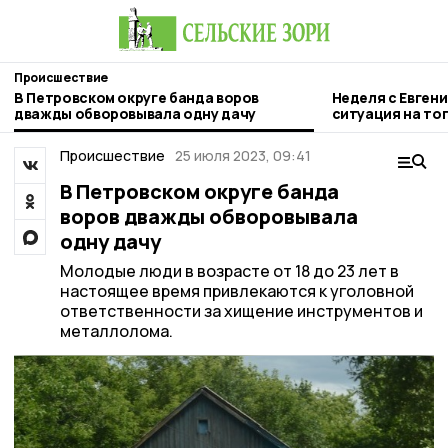
Происшествие
В Петровском округе банда воров
Неделя с Евген
дважды обворовывала одну дачу
ситуация на то
городе и приор
Происшествие
25 июля 2023, 09:41
В Петровском округе банда
воров дважды обворовывала
одну дачу
Молодые люди в возрасте от 18 до 23 лет в
настоящее время привлекаются к уголовной
ответственности за хищение инструментов и
металлолома.