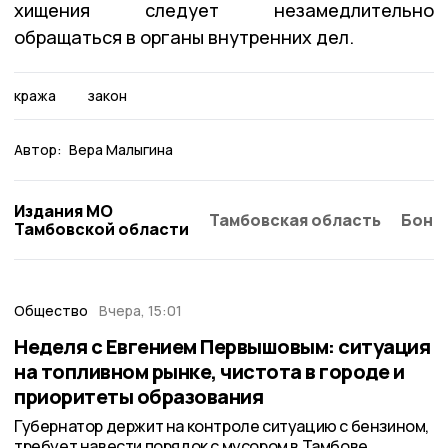
хищения следует незамедлительно
обращаться в органы внутренних дел.
кража
закон
Автор:
Вера Малыгина
Издания МО
Тамбовская область
Бонд
Тамбовской области
Общество
Вчера, 15:01
Неделя с Евгением Первышовым: ситуация
на топливном рынке, чистота в городе и
приоритеты образования
Губернатор держит на контроле ситуацию с бензином,
требует навести порядок с мусором в Тамбове.