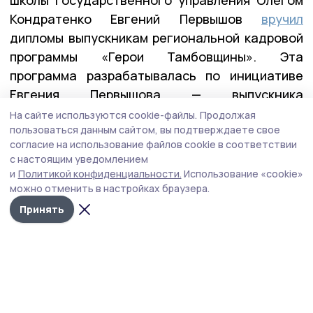
Кондратенко Евгений Первышов
вручил
дипломы выпускникам региональной кадровой
программы «Герои Тамбовщины». Эта
программа разрабатывалась по инициативе
Евгения Первышова — выпускника
федеральной программы «Время героев», и
На сайте используются cookie-файлы.
Продолжая
пользоваться данным сайтом, вы подтверждаете свое
реализовывалась вместе с его коллегами по
согласие на использование файлов cookie в соответствии
программе — Алексеем Кондратьевым и
с настоящим уведомлением
Константином Кутейниковым. Заявку в
и
Политикой конфиденциальности.
Использование «cookie»
программу подали почти 400 участников и
можно отменить в настройках браузера.
ветеранов СВО. После всех вступительных
Принять
испытаний участниками первого потока стали
27 ребят.
— У них уже есть важные управленческие