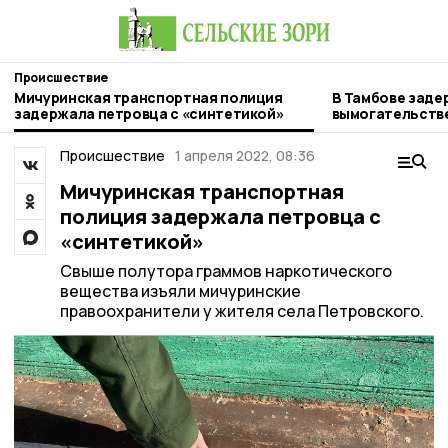
Происшествие
Мичуринская транспортная полиция
В Тамбове заде
задержала петровца с «синтетикой»
вымогательстве
местного жите
Происшествие
1 апреля 2022, 08:36
Мичуринская транспортная
полиция задержала петровца с
«синтетикой»
Свыше полутора граммов наркотического
вещества изъяли мичуринские
правоохранители у жителя села Петровского.