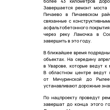
более 43 километров доро
Завершается ремонт моста 
Пичаево в Пичаевском рай
связанные с конструктивными
асфальтобетонного покрытия.
через реку Ламочка в Сос
завершить в это году.
В ближайшее время подрядные
объектах. На середину апре
в Уварове, которые ведут к 
В областном центре ведут 
от Мичуринской до Рылее
устанавливают дорожные зна
По нацпроекту проведут рем
завершат до конца этого г