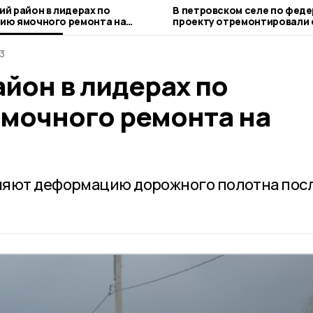
ий район в лидерах по
В петровском селе по фед
ию ямочного ремонта на
проекту отремонтировали 
погибшим лётчикам
3
йон в лидерах по
мочного ремонта на
няют деформацию дорожного полотна пос