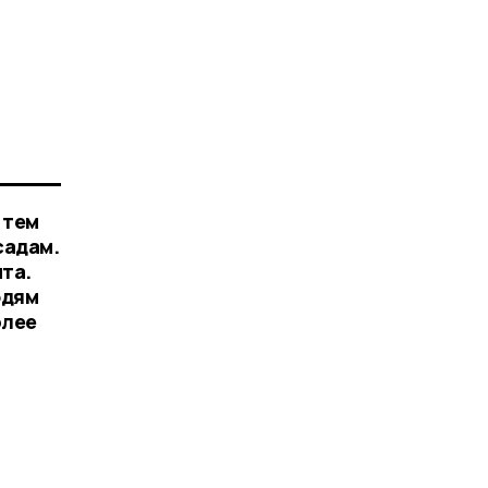
 тем
садам.
та.
юдям
олее