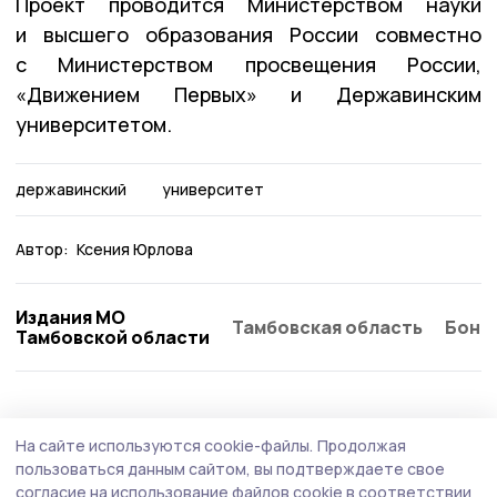
Проект проводится Министерством науки
и высшего образования России совместно
с Министерством просвещения России,
«Движением Первых» и Державинским
университетом.
державинский
университет
Автор:
Ксения Юрлова
Издания МО
Тамбовская область
Бонд
Тамбовской области
Образование
26 июля , 16:01
На сайте используются cookie-файлы.
Продолжая
В петровском селе Дубовое приступили к
пользоваться данным сайтом, вы подтверждаете свое
восстановлению несущих конструкций
согласие на использование файлов cookie в соответствии