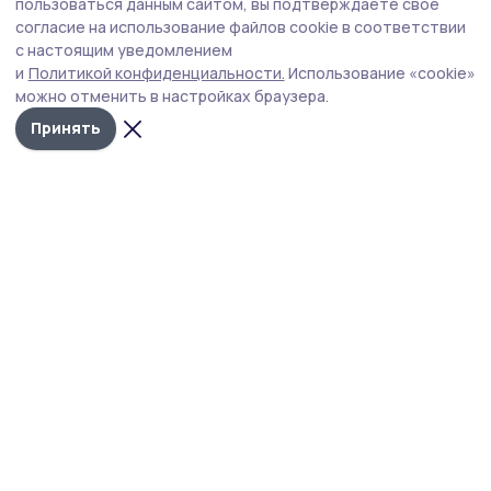
«Это временная мера»: Евгений Первышов
пользоваться данным сайтом, вы подтверждаете свое
о системе «чёт-нечет» на АЗС
согласие на использование файлов cookie в соответствии
с настоящим уведомлением
Ситуация с топливом в Тамбовской области
и
Политикой конфиденциальности.
Использование «cookie»
постепенно стабилизируется: очереди на заправках
можно отменить в настройках браузера.
уменьшаются, а количество работающих АЗС
увеличилось на 50%. Об этом на оперативном
Принять
совещании 20 июля сообщил глава региона Евгений
Первышов.