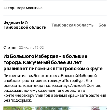
Автор:
Вера Малыгина
Издания МО
Тамбовская область
Бонд
Тамбовской области
Статья
22 июля , 13:02
Из Большого Избердея – в большие
города. Как учёный более 30 лет
развивает питомник в Петровском округе
Питомник из тамбовского села Большой Избердей
снабжает растениями столицу и Петербург. Его
основатель, кандидат сельхознаук Алексей Осипов,
рассказал, почему саженцы теперь растят в
контейнерах круглый год и зачем выращивать растения
без подкормок.