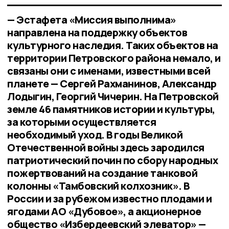
— Эстафета «Миссия выполнима»
направлена на поддержку объектов
культурного наследия. Таких объектов на
территории Петровского района немало, и
связаны они с именами, известными всей
планете — Сергей Рахманинов, Александр
Лодыгин, Георгий Чичерин. На Петровской
земле 46 памятников истории и культуры,
за которыми осуществляется
необходимый уход. В годы Великой
Отечественной войны здесь зародился
патриотический почин по сбору народных
пожертвований на создание танковой
колонны «Тамбовский колхозник». В
России и за рубежом известно плодами и
ягодами АО «Дубовое», а акционерное
общество «Избердеевский элеватор» —