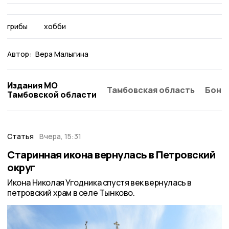
грибы
хобби
Автор:
Вера Малыгина
Издания МО
Тамбовская область
Бонд
Тамбовской области
Статья
Вчера, 15:31
Старинная икона вернулась в Петровский
округ
Икона Николая Угодника спустя век вернулась в
петровский храм в селе Тынково.