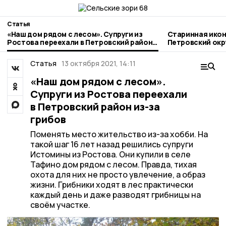
Статья
«Наш дом рядом с лесом». Супруги из
Старинная икон
Ростова переехали в Петровский район
Петровский окр
из-за грибов
Статья
13 октября 2021, 14:11
«Наш дом рядом с лесом».
Супруги из Ростова переехали
в Петровский район из-за
грибов
Поменять место жительство из-за хобби. На
такой шаг 16 лет назад решились супруги
Истомины из Ростова. Они купили в селе
Тафино дом рядом с лесом. Правда, тихая
охота для них не просто увлечение, а образ
жизни. Грибники ходят в лес практически
каждый день и даже разводят грибницы на
своём участке.