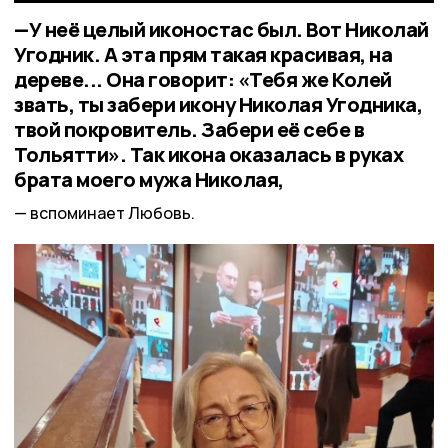
—У неё целый иконостас был. Вот Николай
Угодник. А эта прям такая красивая, на
дереве... Она говорит: «Тебя же Колей
звать, ты забери икону Николая Угодника,
твой покровитель. Забери её себе в
Тольятти». Так икона оказалась в руках
брата моего мужа Николая,
вспоминает Любовь.