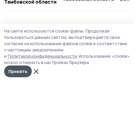
Тамбовской области
Статья
22 июля , 13:02
На сайте используются cookie-файлы.
Продолжая
Из Большого Избердея – в большие
пользоваться данным сайтом, вы подтверждаете свое
города. Как учёный более 30 лет
согласие на использование файлов cookie в соответствии
с настоящим уведомлением
развивает питомник в Петровском округе
и
Политикой конфиденциальности.
Использование «cookie»
Питомник из тамбовского села Большой Избердей
можно отменить в настройках браузера.
снабжает растениями столицу и Петербург. Его
Принять
основатель, кандидат сельхознаук Алексей Осипов,
рассказал, почему саженцы теперь растят в
контейнерах круглый год и зачем выращивать растения
без подкормок.