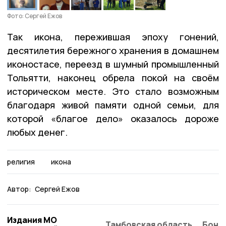
Фото: Сергей Ежов
Так икона, пережившая эпоху гонений,
десятилетия бережного хранения в домашнем
иконостасе, переезд в шумный промышленный
Тольятти, наконец обрела покой на своём
историческом месте. Это стало возможным
благодаря живой памяти одной семьи, для
которой «благое дело» оказалось дороже
любых денег.
религия
икона
Автор:
Сергей Ежов
Издания МО
Тамбовская область
Бонд