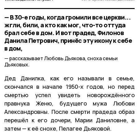
— В 30-е годы, когда громили все церкви...
жгли, били, а кто как мог, что-то оттуда
брал себе в дом. И вот прадед, Филонов
Данила Петрович, принёс эту икону к себе
в дом,
рассказывает Любовь Дьякова, сноха семьи
Дьяковых.
Дед Данилка, как его называли в семье,
скончался в начале 1950-х годов, но перед
смертью успел увидеть новорождённого
правнука Женю, будущего мужа Любови
Александровны. После смерти прадеда образ
перешёл к его дочери, Марии Даниловне, а
затем — к её снохе, Пелагее Дьяковой.