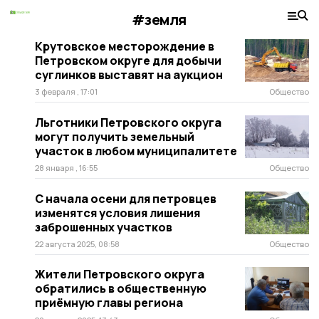
#земля
Крутовское месторождение в
Петровском округе для добычи
суглинков выставят на аукцион
3 февраля , 17:01
Общество
Льготники Петровского округа
могут получить земельный
участок в любом муниципалитете
28 января , 16:55
Общество
С начала осени для петровцев
изменятся условия лишения
заброшенных участков
22 августа 2025, 08:58
Общество
Жители Петровского округа
обратились в общественную
приёмную главы региона