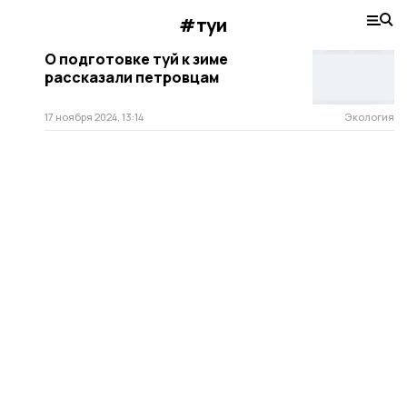
#туи
О подготовке туй к зиме
рассказали петровцам
17 ноября 2024, 13:14
Экология