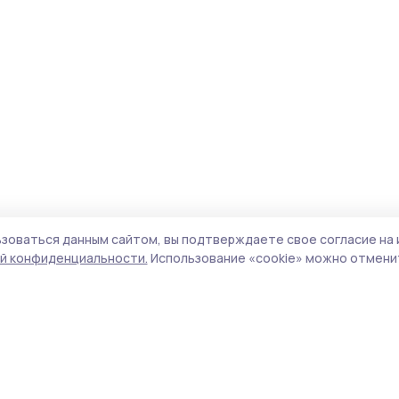
зоваться данным сайтом, вы подтверждаете свое согласие на 
й конфиденциальности.
Использование «cookie» можно отменит
Учредитель и издатель:
ООО «Издательский
Пол
дом «Тамбов»
Сай
Адрес редакции:
392000, Тамбовская обл.,
coo
г.Тамбов, ш. Моршанское, д.14а
сай
Номер телефона редакции:
8 (4752) 45-05-
испо
76
нас