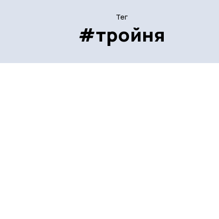
Тег
#тройня