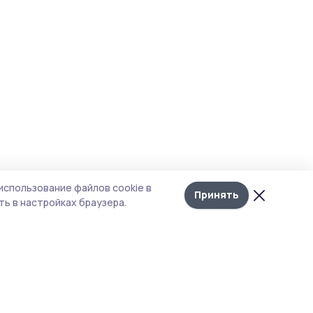
использование файлов cookie в
Принять
ь в настройках браузера.
итика конфиденциальности
т содержит сервисы, использующие
kies. Продолжая пользоваться данным
том, вы подтверждаете свое согласие на
льзование файлов cookie в соответствии с
тоящим уведомлением и Политикой