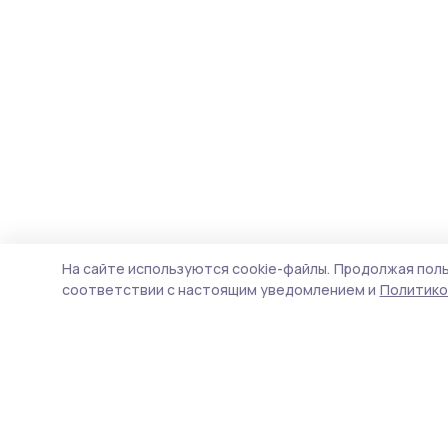
На сайте используются cookie-файлы.
Продолжая поль
соответствии с настоящим уведомлением и
Политико
Сельские зори 68
Новости
Истории
Карточки