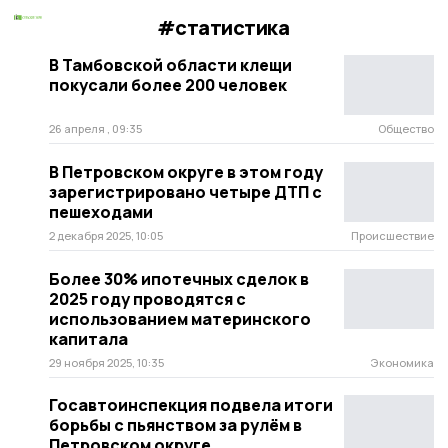
#статистика
В Тамбовской области клещи
покусали более 200 человек
26 апреля , 09:35
Общество
В Петровском округе в этом году
зарегистрировано четыре ДТП с
пешеходами
2 декабря 2025, 10:05
Происшествие
Более 30% ипотечных сделок в
2025 году проводятся с
использованием материнского
капитала
29 ноября 2025, 10:35
Экономика
Госавтоинспекция подвела итоги
борьбы с пьянством за рулём в
Петровском округе