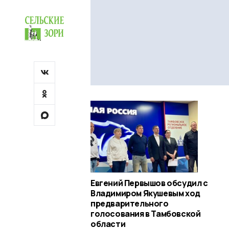
Евгений Первышов обсудил с
Владимиром Якушевым ход
предварительного
голосования в Тамбовской
области