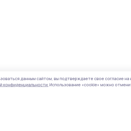
зоваться данным сайтом, вы подтверждаете свое согласие на 
й конфиденциальности.
Использование «cookie» можно отменит
Учредитель и издатель:
ООО «Издательский
Пол
дом «Тамбов»
Сай
Адрес редакции:
392000, Тамбовская обл.,
coo
г.Тамбов, ш. Моршанское, д.14а
сай
Номер телефона редакции:
8 (4752) 45-05-
испо
76
нас