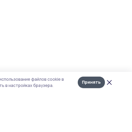
использование файлов cookie в
Принять
ь в настройках браузера.
итика конфиденциальности
т содержит сервисы, использующие
kies. Продолжая пользоваться данным
том, вы подтверждаете свое согласие на
льзование файлов cookie в соответствии с
тоящим уведомлением и Политикой