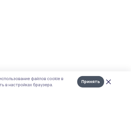
использование файлов cookie в
Принять
ь в настройках браузера.
итика конфиденциальности
т содержит сервисы, использующие
kies. Продолжая пользоваться данным
том, вы подтверждаете свое согласие на
льзование файлов cookie в соответствии с
тоящим уведомлением и Политикой