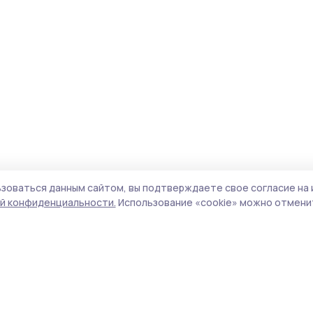
зоваться данным сайтом, вы подтверждаете свое согласие на 
й конфиденциальности.
Использование «cookie» можно отменит
Учредитель и издатель:
ООО «Издательский
Пол
дом «Тамбов»
Сай
Адрес редакции:
392000, Тамбовская обл.,
coo
г.Тамбов, ш. Моршанское, д.14а
сай
Номер телефона редакции:
8 (4752) 45-05-
испо
76
нас