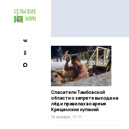
Спасатели Тамбовской
области о запрете выхода на
лёд и правилах во время
Крещенских купаний
16 января , 17:11