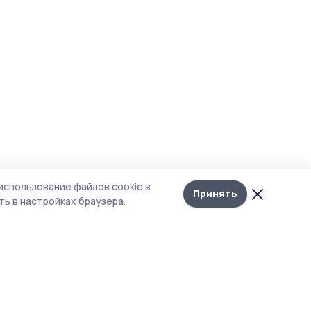
использование файлов cookie в
Принять
ь в настройках браузера.
итика конфиденциальности
т содержит сервисы, использующие
kies. Продолжая пользоваться данным
том, вы подтверждаете свое согласие на
льзование файлов cookie в соответствии с
тоящим уведомлением и Политикой