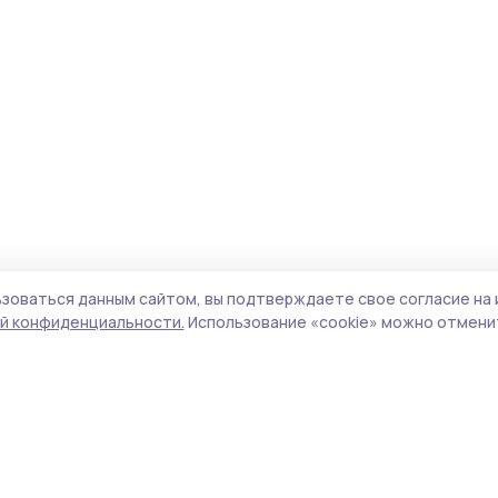
зоваться данным сайтом, вы подтверждаете свое согласие на 
й конфиденциальности.
Использование «cookie» можно отменит
Учредитель и издатель:
ООО «Издательский
Пол
дом «Тамбов»
Сай
Адрес редакции:
392000, Тамбовская обл.,
coo
г.Тамбов, ш. Моршанское, д.14а
сай
Номер телефона редакции:
8 (4752) 45-05-
испо
76
нас