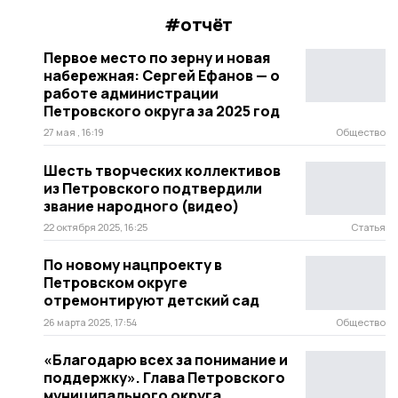
#отчёт
Первое место по зерну и новая
набережная: Сергей Ефанов — о
работе администрации
Петровского округа за 2025 год
27 мая , 16:19
Общество
Шесть творческих коллективов
из Петровского подтвердили
звание народного (видео)
22 октября 2025, 16:25
Статья
По новому нацпроекту в
Петровском округе
отремонтируют детский сад
26 марта 2025, 17:54
Общество
«Благодарю всех за понимание и
поддержку». Глава Петровского
муниципального округа