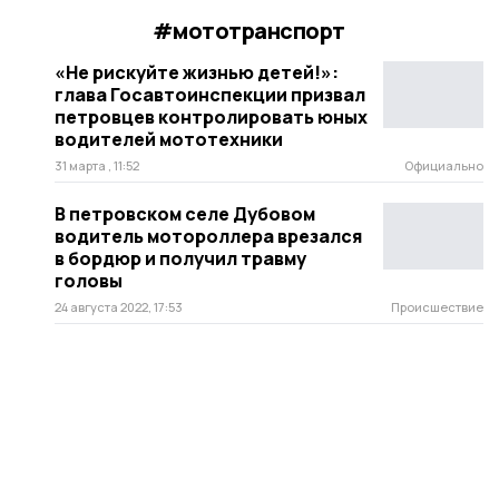
#мототранспорт
«Не рискуйте жизнью детей!»:
глава Госавтоинспекции призвал
петровцев контролировать юных
водителей мототехники
31 марта , 11:52
Официально
В петровском селе Дубовом
водитель мотороллера врезался
в бордюр и получил травму
головы
24 августа 2022, 17:53
Происшествие