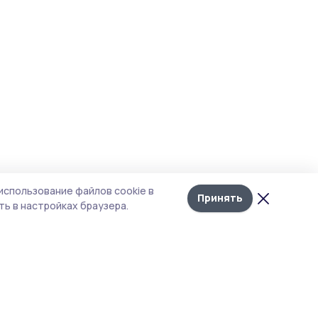
использование файлов cookie в
Принять
ь в настройках браузера.
итика конфиденциальности
т содержит сервисы, использующие
kies. Продолжая пользоваться данным
том, вы подтверждаете свое согласие на
льзование файлов cookie в соответствии с
тоящим уведомлением и Политикой