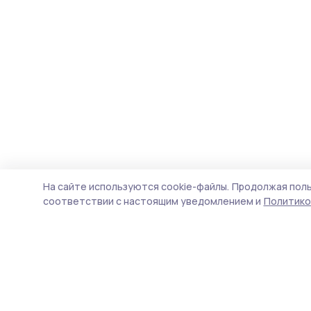
На сайте используются cookie-файлы.
Продолжая поль
соответствии с настоящим уведомлением и
Политико
Сельские зори 68
Новости
Истории
Карточки