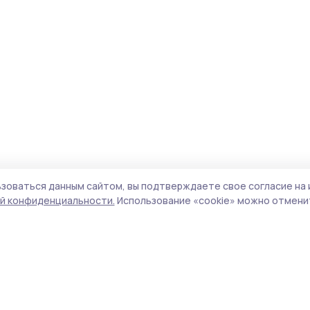
зоваться данным сайтом, вы подтверждаете свое согласие на 
й конфиденциальности.
Использование «cookie» можно отменит
Учредитель и издатель:
ООО «Издательский
Пол
дом «Тамбов»
Сай
Адрес редакции:
392000, Тамбовская обл.,
coo
г.Тамбов, ш. Моршанское, д.14а
сай
Номер телефона редакции:
8 (4752) 45-05-
испо
76
нас